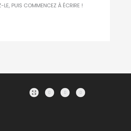
-LE, PUIS COMMENCEZ À ÉCRIRE !
F
I
P
A
N
I
C
S
N
E
T
T
B
A
E
O
G
R
O
R
E
K
A
S
-
M
T
F