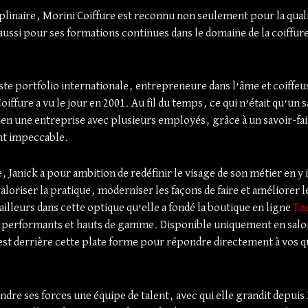
plinaire, Morini Coiffure est reconnu non seulement pour la quali
 aussi pour ses formations continues dans le domaine de la coiffur
ste portfolio internationale, entrepreneure dans l’âme et coiffeu
fure a vu le jour en 2001. Au fil du temps, ce qui n’était qu’un s
n une entreprise avec plusieurs employés, grâce à un savoir-fai
ent impeccable.
, Janick a pour ambition de redéfinir le visage de son métier en y
oriser la pratique, moderniser les façons de faire et améliorer l
d’ailleurs dans cette optique qu’elle a fondé la boutique en ligne
To
s performants et hauts de gamme. Disponible uniquement en salo
est derrière cette plate forme pour répondre directement à vos q
indre ses forces une équipe de talent, avec qui elle grandit depuis