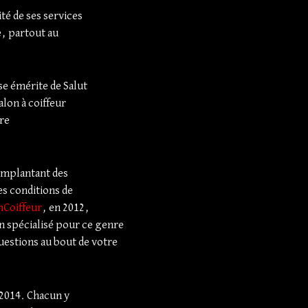
té de ses services
e, partout au
se émérite de Salut
alon à coiffeur
re
 implantant des
es conditions de
nCoiffeur
, en 2012,
n spécialisé pour ce genre
uestions au bout de votre
 2014. Chacun y