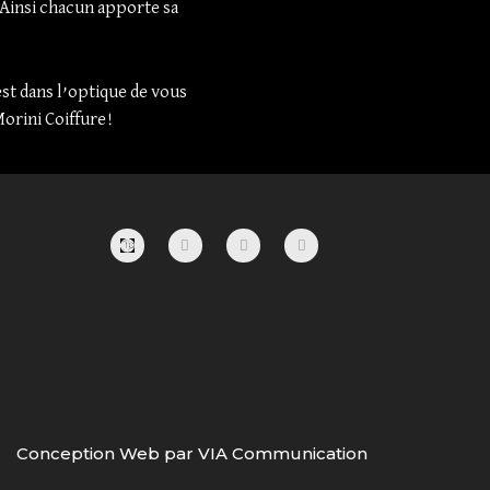
 Ainsi chacun apporte sa
st dans l’optique de vous
Morini Coiffure!
F
I
P
A
N
I
C
S
N
E
T
T
B
A
E
O
G
R
O
R
E
K
A
S
-
M
T
F
Conception Web par VIA Communication