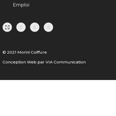
Emploi
F
I
P
A
N
I
C
S
N
E
T
T
B
A
E
O
G
R
O
R
E
K
A
S
© 2021 Morini Coiffure
-
M
T
F
Conception Web par VIA Communication