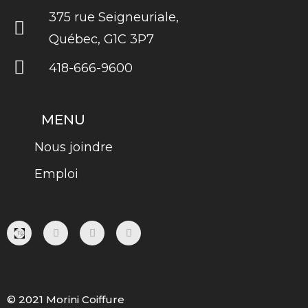
375 rue Seigneuriale,
Québec, G1C 3P7
418-666-9600
MENU
Nous joindre
Emploi
F
I
P
A
N
I
C
S
N
E
T
T
B
A
E
O
G
R
O
R
E
K
A
S
© 2021 Morini Coiffure
-
M
T